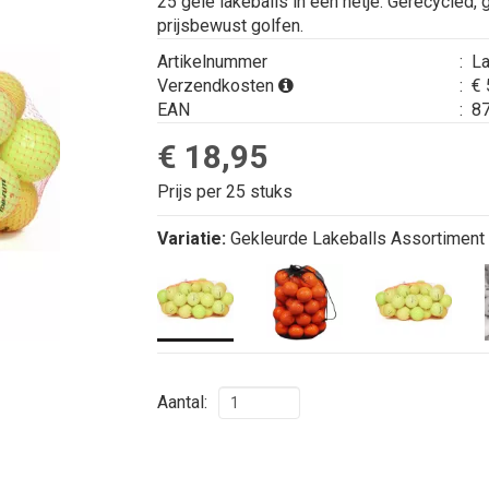
25 gele lakeballs in een netje. Gerecycled,
prijsbewust golfen.
Artikelnummer
:
La
Verzendkosten
:
€ 
EAN
:
87
€ 18,95
Prijs per 25 stuks
Variatie:
Gekleurde Lakeballs Assortiment
Aantal: