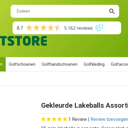
search
8.7
5.162 reviews
en
Golfschoenen
Golfhandschoenen
Golfkleding
Golfacce
Gekleurde Lakeballs Assort
1
Review |
Review toevoegen