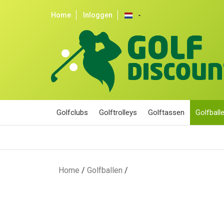
Home
Inloggen
arrow_drop_down
Golfclubs
Golftrolleys
Golftassen
Golfball
Home
/
Golfballen
/