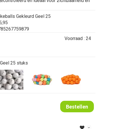
 gecontroleerd en ideaal voor zichtbaarheid én
keballs Gekleurd Geel 25
5,95
85267759879
Voorraad :
24
 Geel 25 stuks
Bestellen