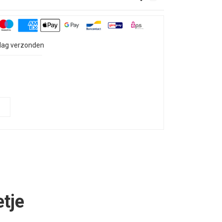
 dag verzonden
etje