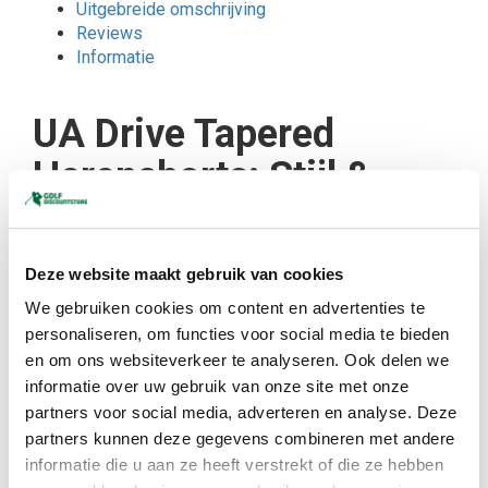
Uitgebreide omschrijving
Reviews
Informatie
UA Drive Tapered
Herenshorts: Stijl &
Comfort op de Golfbaan
Deze website maakt gebruik van cookies
Lichtgewicht, Ademend &
We gebruiken cookies om content en advertenties te
Waterafstotend voor Maximale
personaliseren, om functies voor social media te bieden
Prestaties
en om ons websiteverkeer te analyseren. Ook delen we
informatie over uw gebruik van onze site met onze
Til je golfspel naar een hoger niveau met de
UA Drive
partners voor social media, adverteren en analyse. Deze
Tapered Herenshorts
. Deze shorts combineren
moderne stijl met geavanceerde technologie, waardoor
partners kunnen deze gegevens combineren met andere
je ultieme bewegingsvrijheid en comfort ervaart.
informatie die u aan ze heeft verstrekt of die ze hebben
Dankzij de
UA Storm-technologie
blijf je droog en